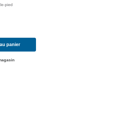
le-pied
 au panier
 magasin