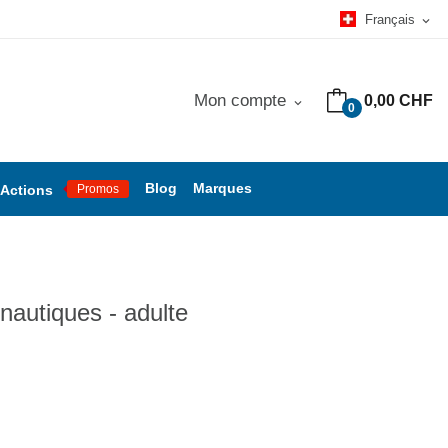
Français
expand_more
Mon compte
0,00 CHF
expand_more
0
Blog
Marques
Actions
Promos
nautiques - adulte