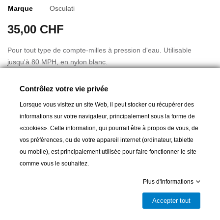
Marque
Osculati
35,00 CHF
Pour tout type de compte-milles à pression d'eau. Utilisable
jusqu'à 80 MPH, en nylon blanc.
Capteur pitot bateau OSCULATI pour speedomètre nautique et
Contrôlez votre vie privée
indicateur à aiguille fonctionnant avec la pression de l'eau.
Lorsque vous visitez un site Web, il peut stocker ou récupérer des
Equipement nautique pour l'indicateur de vitesse, le capteur pitot
informations sur votre navigateur, principalement sous la forme de
OSCULATI est une pipette à immerger, tube pilot et à connecter
Lire la suite
«cookies». Cette information, qui pourrait être à propos de vous, de
au speedo via un tuyau haute pression en pvc.
vos préférences, ou de votre appareil internet (ordinateur, tablette
Capteur Pitot, indispensable pour le montage d'un speedomètre
ou mobile), est principalement utilisée pour faire fonctionner le site
bateau à tube pilot.
comme vous le souhaitez.
Ajouter au panier
Plus d'informations
Accepter tout

Livrable et disponible en magasin