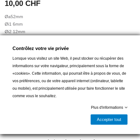
10,00 CHF
Øa52mm
Øi1 6mm
Øi2 12mm
Contrôlez votre vie privée
Lorsque vous visitez un site Web, il peut stocker ou récupérer des
informations sur votre navigateur, principalement sous la forme de
«cookies». Cette information, qui pourrait être à propos de vous, de
Ajouter au panier
vos préférences, ou de votre appareil internet (ordinateur, tablette
ou mobile), est principalement utilisée pour faire fonctionner le site
comme vous le souhaitez.

Livrable et disponible en magasin
Plus d'informations
Partager
Accepter tout