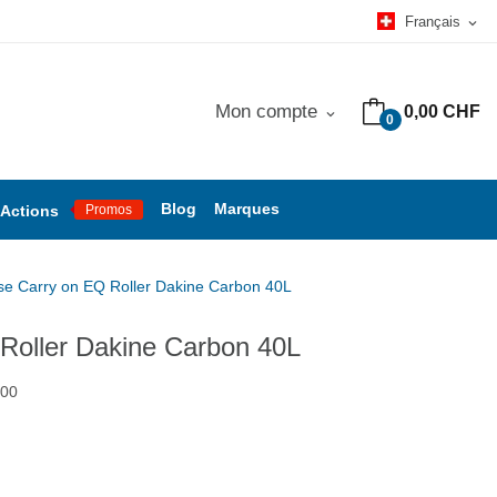
Français
expand_more
Mon compte
0,00 CHF
expand_more
0
Blog
Marques
Actions
Promos
ise Carry on EQ Roller Dakine Carbon 40L
 Roller Dakine Carbon 40L
200