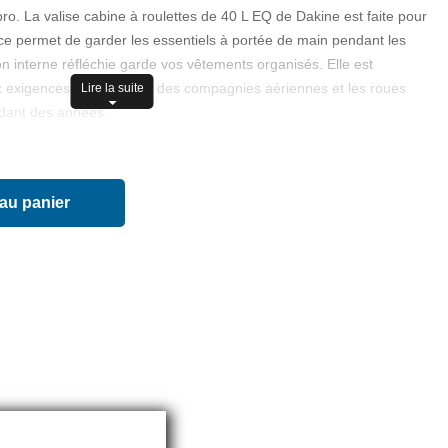
o. La valise cabine à roulettes de 40 L EQ de Dakine est faite pour
ace permet de garder les essentiels à portée de main pendant les
n interne réfléchie garde vos vêtements organisés. Elle est
exigences de la plupart des compagnies aériennes et les roues
Lire la suite
ndant des années.
 au panier