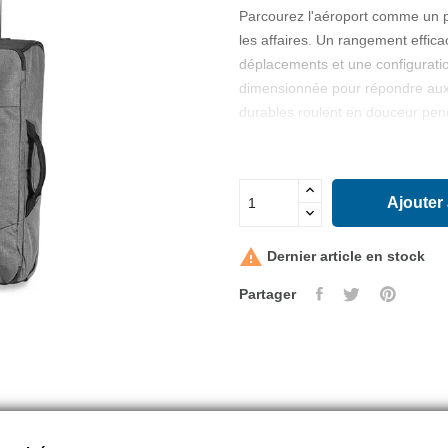
Parcourez l'aéroport comme un pr
les affaires. Un rangement effic
déplacements et une configuratio
dimensionnée pour répondre aux 
durables roulent en douceur pe
Ajouter

Dernier article en stock
Partager