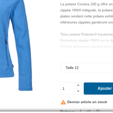
La polaire Corsica 100 g offre un
zippée YKK® intégrale, la polaire
plates rendent cette polaire ext
inférieures zippées garderont vos
Tissu polaire Polartec® hauteme
Fermeture zippée YKK® sur le d
Poches inférieures zippées pour a
Coutures plates pour un plus gra
Logo Musto sur la poitrine et la
Logo Musto sur la nuque
Ajouter

Dernier article en stock
Partager