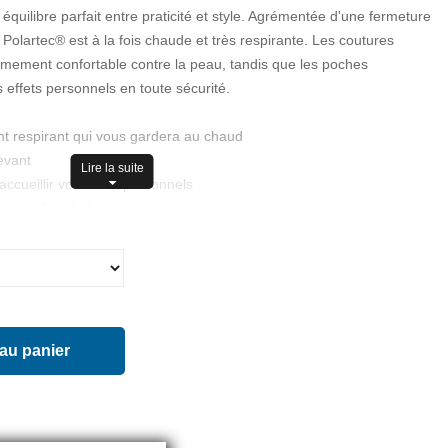
 équilibre parfait entre praticité et style. Agrémentée d'une fermeture
 Polartec® est à la fois chaude et très respirante. Les coutures
rêmement confortable contre la peau, tandis que les poches
 effets personnels en toute sécurité.
nt respirant qui vous gardera au chaud
evant
Lire la suite
ccueillir vos effets personnels
nd confort de la peau
 manche
 au panier