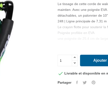
Le tissage de cette corde de wake
maintien. Avec une poignée EVA â
détachables, un palonnier de 10'' 
24ft | Ligne principale de 7,31 m
Le crayon flotte pour soutenir la f
Poignée profilée en EVA
une poignée de 25.4 cm de larg
Ajouter

Livrable et disponible en
Partager