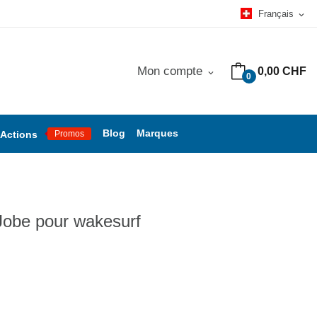
Français
expand_more
Mon compte
0,00 CHF
expand_more
0
Blog
Marques
Actions
Promos
 Jobe pour wakesurf