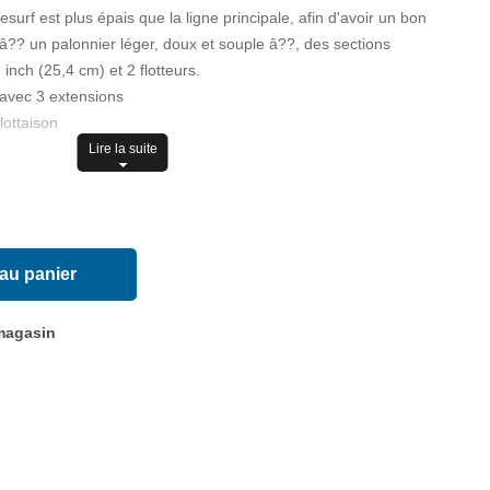
surf est plus épais que la ligne principale, afin d'avoir un bon
?? un palonnier léger, doux et souple â??, des sections
inch (25,4 cm) et 2 flotteurs.
 avec 3 extensions
lottaison
Lire la suite
e
 au panier
 magasin