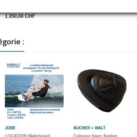
Monster Tower MT1
aluminium noir brillant
1 350,00 CHF
gorie :
JOBE
BUCHER + WALT
LOCATION Wakeboard
Coinceur blanc fixation