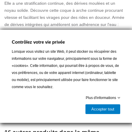
Elle a une stratification continue, des dérives moulées et un
noyau solide. Découvre cette coque à arche continue procurant
vitesse et facilitant les virages pour des rides en douceur. Armée
de dérives intégrées qui améliorent son adhérence sur l'eau :
cette planche est stable pour les atterrissages. Un profil fiable, au
noyau moulé en polyuréthane, offre à un relâchement rapide qui
Lire la suite
Contrôlez votre vie privée
permet de mieux tenir les virages et d'enchainer en douceur.
Lorsque vous visitez un site Web, il peut stocker ou récupérer des
- chauss. UNIT Binding. 7-10 (35-39)
informations sur votre navigateur, principalement sous la forme de
- Noyau en mousse traditionnel
«cookies». Cette information, qui pourrait être à propos de vous, de
- Moulé en fibre de verre haute pression
vos préférences, ou de votre appareil internet (ordinateur, tablette
- 2 dérives nylon plastiques
Ajouter au panier
ou mobile), est principalement utilisée pour faire fonctionner le site
- Rocker continu
comme vous le souhaitez.
- Rainures profondes pour favoriser la traction et votre contrôle

Dernier article en stock
- Ailerons moulés
Plus d'informations
Partager
Accepter tout