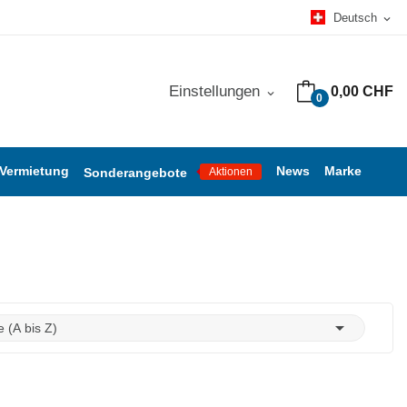
Deutsch
expand_more
Einstellungen
0,00 CHF
expand_more
0
 Vermietung
News
Marke
Sonderangebote
Aktionen

 (A bis Z)