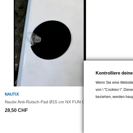
Kontrolliere dein
Wenn Sie eine Website
von \ "Cookies \". Dies
NAUTIX
NAUTIX
beziehen, werden haupt
Nautix Anti-Rutsch-Pad Ø15 cm NX FUN GRIP
Nautix Watertig
Epoxidspachtel
28,50 CHF
44,00 CHF