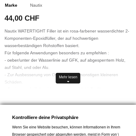
Marke
Nautix
44,00 CHF
Nautix WATERTIGHT Filler ist ein rosa-farbener wasserdichter 2-
Komponenten-Epoxidfüller, der auf hochwertigen
wasserbeständigen Rohstoffen basiert.
Für folgende Anwendungen besonders zu empfehlen :
- oeber/unter der Wasserlinie auf GFK, auf abgesperrtem Holz,
auf Stahl, und oder Alu.
- Zur Ausbesserung von Osmose- oder sonstigen kleineren
Mehr lesen
Schäden.
- Sowie zum Auffüllen / Anpassen von (Kiel-) Profilierungen.
Das Produkt härtet schnell (4h bei 20°C) bietet einen hohen
Widerstand gegenüber mechanischer Belastung und Wasser.
In den Warenkorb
Kontrolliere deine Privatsphäre
Einfach zu mischen (Mischungs-Verhältnis 1:1), aufzutragen und
zu schleifen, es kann auf großen Oberflächen ohne großen

Wenn Sie eine Website besuchen, können Informationen in Ihrem
Lieferbar und im Laden erhältlich
Schrumpf bis zu 5 mm Dicke in einer Schicht aufgetragen werden.
Browser gespeichert oder abgerufen werden, meist in Form von \