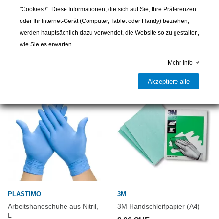
Teilen
Ohne Lösungsmittel, ohne Phenol und ohne Benzyl-Alkohol.
"Cookies \". Diese Informationen, die sich auf Sie, Ihre Präferenzen
oder Ihr Internet-Gerät (Computer, Tablet oder Handy) beziehen,
Technische Daten :
werden hauptsächlich dazu verwendet, die Website so zu gestalten,
Gebindegrösse : 0.25L / 1L / 5L / 0.25L (Tube)
wie Sie es erwarten.
Mischungsverhältnis : 1:1 nach Volumen & Gewicht
weitere Produkte
Mehr Info
Farbe : Rosa
Untergründe : GFK / Metall / abgesperrtem Holz
Akzeptiere alle
Signalwort : ACHTUNG
Zusätzliche Etikettierung : EUH212 Achtung! Bei der Verwendung
kann gefährlicher lungengängiger Staub entstehen. Staub nicht
einatmen.
Gefahrenhinweise :
H315 Verursacht Hautreizungen.
PLASTIMO
3M
H317 Kann allergische Hautreaktionen verursachen.
H319 Verursacht schwere Augenreizung.
Arbeitshandschuhe aus Nitril,
3M Handschleifpapier (A4)
L
H411 Giftig für Wasserorganismen, mit langfristiger Wirkung.