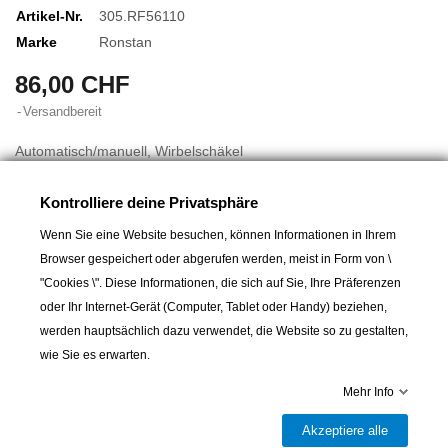
Artikel-Nr.
305.RF56110
Marke
Ronstan
86,00 CHF
Versandbereit
Automatisch/manuell, Wirbelschäkel
Rolle: Ø 55 mm
Kontrolliere deine Privatsphäre
Für Tau bis: Ø 10 mm
Wenn Sie eine Website besuchen, können Informationen in Ihrem
Länge über alles: 128 mm
Browser gespeichert oder abgerufen werden, meist in Form von \
Gewicht: 82 g
"Cookies \". Diese Informationen, die sich auf Sie, Ihre Präferenzen
Arbeits- / Bruchlast: 250 / 750 kg
oder Ihr Internet-Gerät (Computer, Tablet oder Handy) beziehen,
werden hauptsächlich dazu verwendet, die Website so zu gestalten,
wie Sie es erwarten.
In den Warenkorb
Mehr Info
Akzeptiere alle

Versandbereit