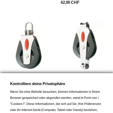
42,00 CHF
RONSTAN
RONSTAN
Block Serie 50 AP, All
Block Serie 50 AP, All
Kontrolliere deine Privatsphäre
Purpose, einfach,
Purpose, einfach, Bügel
blockierbarer Wirbelschäkel
Wenn Sie eine Website besuchen, können Informationen in Ihrem
42,00 CHF
längs oder quer
Browser gespeichert oder abgerufen werden, meist in Form von \
29,00 CHF
"Cookies \". Diese Informationen, die sich auf Sie, Ihre Präferenzen
oder Ihr Internet-Gerät (Computer, Tablet oder Handy) beziehen,