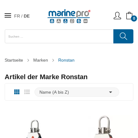
FR
DE
0
Startseite
Marken
Ronstan
Artikel der Marke Ronstan

Name (A bis Z)