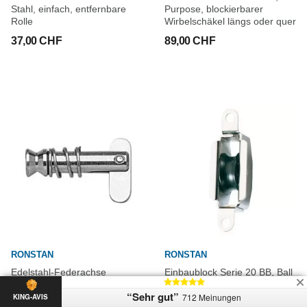
Stahl, einfach, entfernbare
Purpose, blockierbarer
Rolle
Wirbelschäkel längs oder quer
37,00 CHF
89,00 CHF
RONSTAN
RONSTAN
Edelstahl-Federachse
Einbaublock Serie 20 BB, Ball
Bearing
18,00 CHF
“Sehr gut”
712 Meinungen
KING-AVIS
27,00 CHF