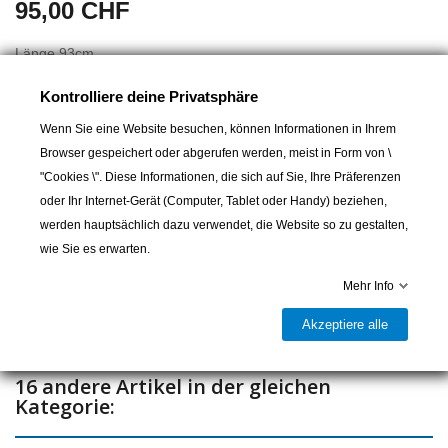
95,00 CHF
Länge 93cm
Gewicht 2,1kg
Kontrolliere deine Privatsphäre
Tritte: 2+1=3
Wenn Sie eine Website besuchen, können Informationen in Ihrem
Browser gespeichert oder abgerufen werden, meist in Form von \
"Cookies \". Diese Informationen, die sich auf Sie, Ihre Präferenzen
In den Warenkorb
oder Ihr Internet-Gerät (Computer, Tablet oder Handy) beziehen,
werden hauptsächlich dazu verwendet, die Website so zu gestalten,

Lieferbar und im Laden erhältlich
wie Sie es erwarten.
Teilen
Mehr Info
Akzeptiere alle
16 andere Artikel in der gleichen
Kategorie: