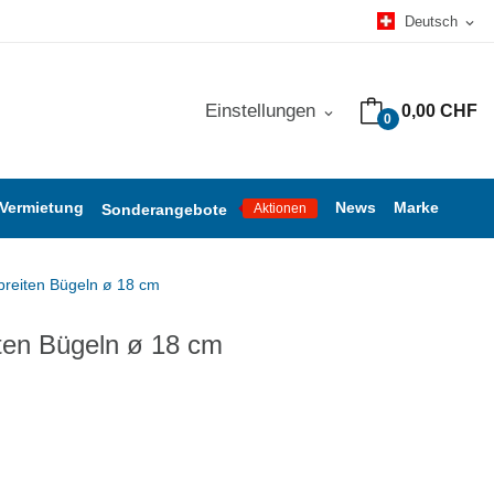
Deutsch
expand_more
Einstellungen
0,00 CHF
expand_more
0
 Vermietung
News
Marke
Sonderangebote
Aktionen
 breiten Bügeln ø 18 cm
iten Bügeln ø 18 cm