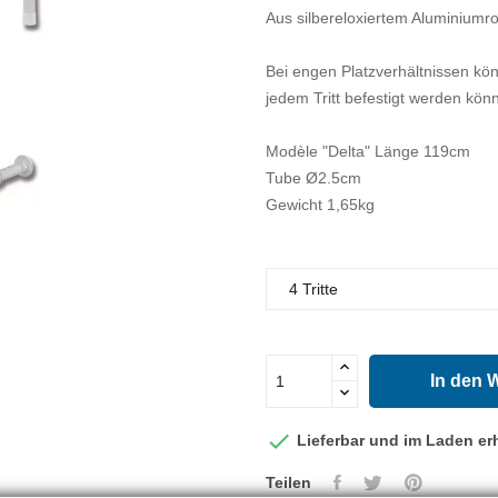
Aus silbereloxiertem Aluminiumro
Bei engen Platzverhältnissen kö
jedem Tritt befestigt werden kön
Modèle "Delta" Länge 119cm
Tube Ø2.5cm
Gewicht 1,65kg
In den 

Lieferbar und im Laden erh
Teilen