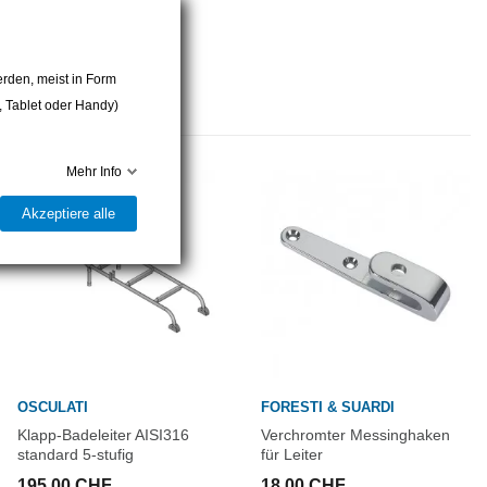
rden, meist in Form
r, Tablet oder Handy)
Mehr Info
Akzeptiere alle
OSCULATI
FORESTI & SUARDI
Klapp-Badeleiter AISI316
Verchromter Messinghaken
standard 5-stufig
für Leiter
195,00 CHF
18,00 CHF