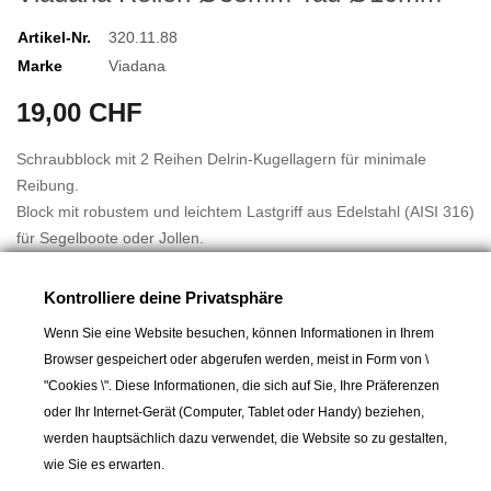
Artikel-Nr.
320.11.88
Marke
Viadana
19,00 CHF
Schraubblock mit 2 Reihen Delrin-Kugellagern für minimale
Reibung.
Block mit robustem und leichtem Lastgriff aus Edelstahl (AISI 316)
für Segelboote oder Jollen.
Rollen Ø 38 mm.
Kontrolliere deine Privatsphäre
Für Tau bis Ø 10 mm.
Wenn Sie eine Website besuchen, können Informationen in Ihrem
Lochabstand: 39 mm
Browser gespeichert oder abgerufen werden, meist in Form von \
Höhe: 22 mm
"Cookies \". Diese Informationen, die sich auf Sie, Ihre Präferenzen
Länge über alles: 65 mm
oder Ihr Internet-Gerät (Computer, Tablet oder Handy) beziehen,
Gewicht: 45 g
werden hauptsächlich dazu verwendet, die Website so zu gestalten,
Bruchlast: 950 kg
wie Sie es erwarten.
Arbeitslast: 230 kg