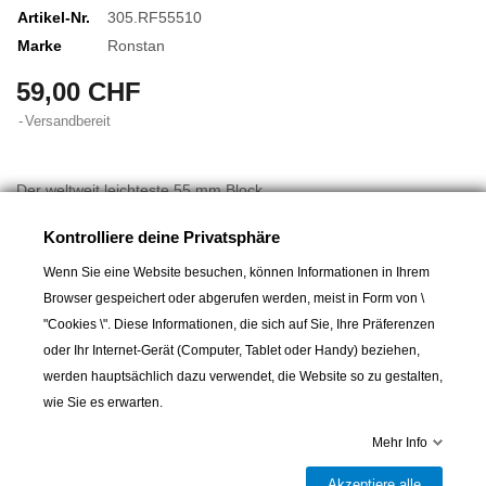
Artikel-Nr.
305.RF55510
Marke
Ronstan
59,00 CHF
Versandbereit
Der weltweit leichteste 55 mm Block
Kontrolliere deine Privatsphäre
Extrem kompakter Block mit integriertem Bügel
Wenn Sie eine Website besuchen, können Informationen in Ihrem
Backen aus verstärktem Polymer-Kunststoff, genau so
Browser gespeichert oder abgerufen werden, meist in Form von \
widerstandsfähig aber 10 mal leichter als Chromstahl, garantieren
"Cookies \". Diese Informationen, die sich auf Sie, Ihre Präferenzen
Mehr lesen
hohe Arbeitslasten
oder Ihr Internet-Gerät (Computer, Tablet oder Handy) beziehen,
werden hauptsächlich dazu verwendet, die Website so zu gestalten,
40% weniger Reibung durch asymmetrisches Kugellager-
wie Sie es erwarten.
Gehäuse
Mehr Info
In den Warenkorb
Akzeptiere alle