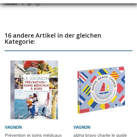
Teilen
Sorcier", il vous embarque dans l'espace!
Un livre souple de 272 pages au format 16.5 x 24 cm
16 andere Artikel in der gleichen
Kategorie:
VAGNON
VAGNON
Prévention et soins médicaux
alpha bravo charlie le guide