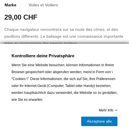
Marke
Voiles et Voiliers
29,00 CHF
Chaque navigateur rencontrera sur sa route des cônes, et des
pavillons différents. Le balisage est une connaissance importante
mise au programme des permis moteur.
Kontrolliere deine Privatsphäre
Dans cet ouvrage, illustré de 150 photos et dessins, Jean-Louis
Guéry a retranscrit tout ce qu'il faut savoir sur le balisage, les
Wenn Sie eine Website besuchen, können Informationen in Ihrem
signaux des navires, les phares et les feux. De jour comme de
Browser gespeichert oder abgerufen werden, meist in Form von \
Mehr lesen
nuit, qu'ils soient sonores, visuels ou lumineux , vous trouverez
"Cookies \". Diese Informationen, die sich auf Sie, Ihre Präferenzen
dans cet ouvrage les informations nécessaire pour identifier les
oder Ihr Internet-Gerät (Computer, Tablet oder Handy) beziehen,
différents signaux que vous rencontrerez.
werden hauptsächlich dazu verwendet, die Website so zu gestalten,
wie Sie es erwarten.
INTRODUCTION
In den Warenkorb
Mehr Info
L'HISOITRE DU BALISAGE

Lieferbar und im Laden erhältlich
Akzeptiere alle