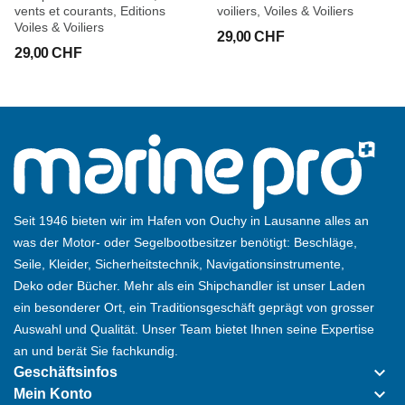
vents et courants, Editions
voiliers, Voiles & Voiliers
Voiles & Voiliers
29,00 CHF
Les caractéristiques des feux
29,00 CHF
Les différents types de feux
Les feux de secteurs
Des feux pour suivre des routes précises
Les feux et la carte marine
Etude de cas : l'entrée de la rade de Lorient
Quiz
Seit 1946 bieten wir im Hafen von Ouchy in Lausanne alles an
was der Motor- oder Segelbootbesitzer benötigt: Beschläge,
Seile, Kleider, Sicherheitstechnik, Navigationsinstrumente,
CHAPITRE 4. Amers et signaux d'information
Deko oder Bücher. Mehr als ein Shipchandler ist unser Laden
ein besonderer Ort, ein Traditionsgeschäft geprägt von grosser
Des amers pour se repérer et se guider
Auswahl und Qualität. Unser Team bietet Ihnen seine Expertise
Les signaux d'entrée et de sortie de port et d'écluse
an und berät Sie fachkundig.
keyboard_arrow_down
Geschäftsinfos
CHAPITRE 5. Feux et marques d'information
keyboard_arrow_down
Mein Konto