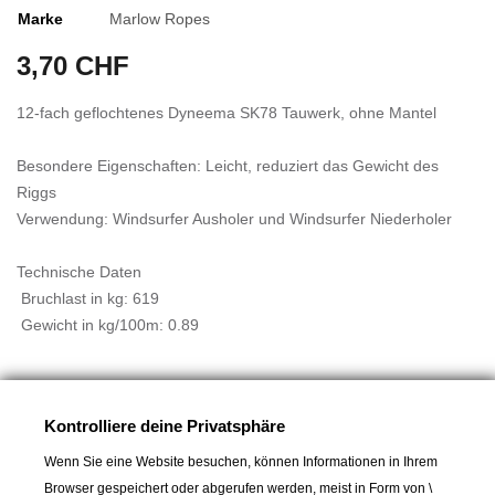
Marke
Marlow Ropes
3,70 CHF
12-fach geflochtenes Dyneema SK78 Tauwerk, ohne Mantel
Besondere Eigenschaften: Leicht, reduziert das Gewicht des
Riggs
Verwendung: Windsurfer Ausholer und Windsurfer Niederholer
Technische Daten
 Bruchlast in kg: 619
 Gewicht in kg/100m: 0.89
In den Warenkorb
Kontrolliere deine Privatsphäre
Wenn Sie eine Website besuchen, können Informationen in Ihrem

Lieferbar und im Laden erhältlich
Browser gespeichert oder abgerufen werden, meist in Form von \