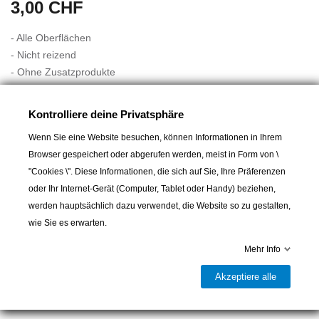
3,00 CHF
- Alle Oberflächen
- Nicht reizend
- Ohne Zusatzprodukte
Sie bewältigen alle Verschmutzungen - ohne Reinigungsmittel!
Diese Reinigungsschwämme befreien Sie von Flecken auf allen
Kontrolliere deine Privatsphäre
Oberflächen, ohne die Haut zu reizen oder chemische
Wenn Sie eine Website besuchen, können Informationen in Ihrem
Reinigungsmittel zu verwenden. Fahren Sie mit einem Schwamm
Mehr lesen
Browser gespeichert oder abgerufen werden, meist in Form von \
wie mit einem Radiergummi über den Fleck, um Fettreste,
"Cookies \". Diese Informationen, die sich auf Sie, Ihre Präferenzen
Kalkablagerungen, Schimmelrückstände, Spuren von Bunt-, Fett-
oder Ihr Internet-Gerät (Computer, Tablet oder Handy) beziehen,
und Filzstiften; Klebstoffreste usw. zu entfernen. Befeuchten Sie
werden hauptsächlich dazu verwendet, die Website so zu gestalten,
einen Schwamm, streichen Sie damit über den Fleck und fertig!
wie Sie es erwarten.
Diese cleveren Schwämme finden in jedem Raum des Hauses
In den Warenkorb
Anwendung, aber auch im Auto, auf Ihrer Computertastatur, auf
Mehr Info
dem Teppich oder auf Möbeln.

Lieferbar und im Laden erhältlich
Akzeptiere alle
Teilen