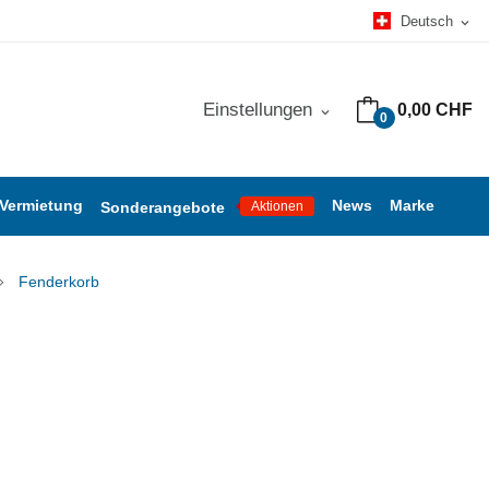
Deutsch
expand_more
Einstellungen
0,00 CHF
expand_more
0
 Vermietung
News
Marke
Sonderangebote
Aktionen
Fenderkorb