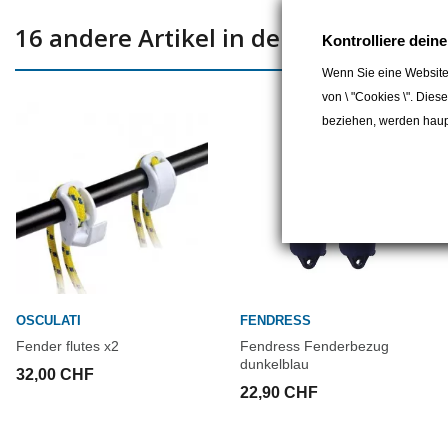
16 andere Artikel in der gleichen Kat
Kontrolliere dein
Wenn Sie eine Website
von \ "Cookies \". Dies
beziehen, werden haupt
OSCULATI
FENDRESS
Fender flutes x2
Fendress Fenderbezug
dunkelblau
32,00 CHF
22,90 CHF