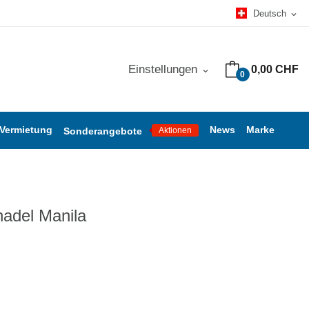
Deutsch
expand_more
Einstellungen
0,00 CHF
expand_more
0
 Vermietung
News
Marke
Sonderangebote
Aktionen
adel Manila