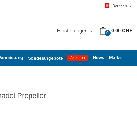
Deutsch
expand_more
Einstellungen
0,00 CHF
expand_more
0
 Vermietung
News
Marke
Sonderangebote
Aktionen
adel Propeller