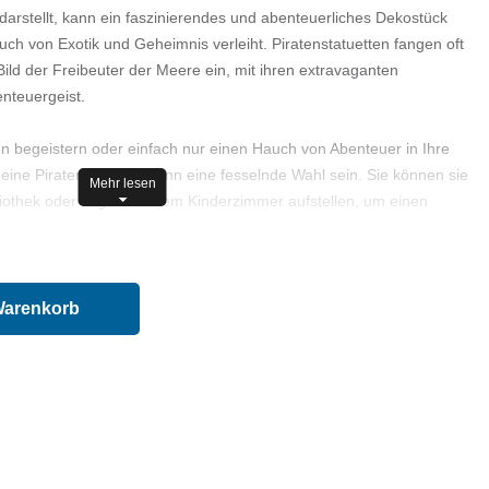
 darstellt, kann ein faszinierendes und abenteuerliches Dekostück
ch von Exotik und Geheimnis verleiht. Piratenstatuetten fangen oft
ld der Freibeuter der Meere ein, mit ihren extravaganten
nteuergeist.
en begeistern oder einfach nur einen Hauch von Abenteuer in Ihre
 eine Piratenstatuette kann eine fesselnde Wahl sein. Sie können sie
Mehr lesen
iothek oder sogar in einem Kinderzimmer aufstellen, um einen
en.
Warenkorb