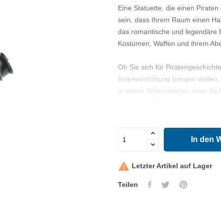
Eine Statuette, die einen Piraten
sein, dass Ihrem Raum einen Hau
das romantische und legendäre Bi
Kostümen, Waffen und ihrem Abe
Ob Sie sich für Piratengeschicht
Inneneinrichtung bringen wollen,
in einem Wohnzimmer, einer Bibl
Hauch von Phantasie zu verbreit
In den 

Letzter Artikel auf Lager
Teilen