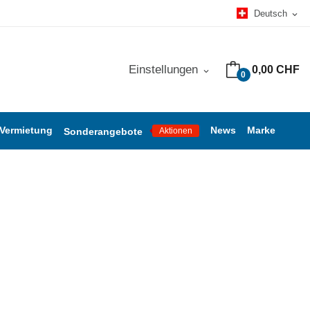
Deutsch
expand_more
Einstellungen
0,00 CHF
expand_more
0
 Vermietung
News
Marke
Sonderangebote
Aktionen