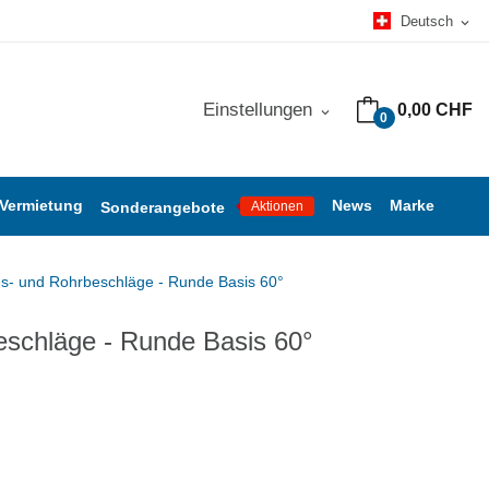
Deutsch
expand_more
Einstellungen
0,00 CHF
expand_more
0
 Vermietung
News
Marke
Sonderangebote
Aktionen
gs- und Rohrbeschläge - Runde Basis 60°
eschläge - Runde Basis 60°