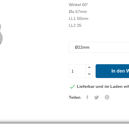
Winkel 60°
Øa 67mm
LL1 50mm
LL2 35
In den 

Lieferbar und im Laden erh
Teilen