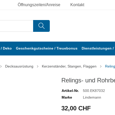
Öffnungszeiten/Anreise
Kontakt
/ Deko
Geschenkgutscheine / Treuebonus
Dienstleistungen /
Decksausrüstung
Kerzenständer, Stangen, Flaggen
Relin
Relings- und Rohrb
Artikel-Nr.
500.EK87032
Marke
Lindemann
32,00 CHF