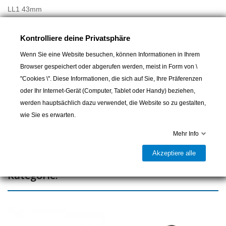
LL1 43mm
LL2 43mm
Kontrolliere deine Privatsphäre
Wenn Sie eine Website besuchen, können Informationen in Ihrem
In den Warenkorb
Browser gespeichert oder abgerufen werden, meist in Form von \
"Cookies \". Diese Informationen, die sich auf Sie, Ihre Präferenzen
oder Ihr Internet-Gerät (Computer, Tablet oder Handy) beziehen,

Lieferbar und im Laden erhältlich
werden hauptsächlich dazu verwendet, die Website so zu gestalten,
Teilen
wie Sie es erwarten.
Mehr Info
Akzeptiere alle
16 andere Artikel in der gleichen
Kategorie: