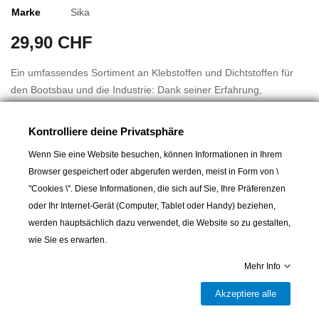
Marke
Sika
29,90 CHF
Ein umfassendes Sortiment an Klebstoffen und Dichtstoffen für
den Bootsbau und die Industrie: Dank seiner Erfahrung,
Innovationskraft und Zuverlässigkeit im Schiffbau ist Sika die
Referenzmarke für Kleben, Abdichten, Kalfatern und Isolieren.
Kontrolliere deine Privatsphäre
Aus diesem Grund haben sich die größten Werften und die
Wenn Sie eine Website besuchen, können Informationen in Ihrem
besten Skipper nach Tests unter extremen Bedingungen für
Browser gespeichert oder abgerufen werden, meist in Form von \
Sikaflex-Produkte für den Bau, die Wartung und die Reparatur
Mehr lesen
"Cookies \". Diese Informationen, die sich auf Sie, Ihre Präferenzen
ihrer Boote entschieden.
oder Ihr Internet-Gerät (Computer, Tablet oder Handy) beziehen,
werden hauptsächlich dazu verwendet, die Website so zu gestalten,
Neue i-cure-Technologie
wie Sie es erwarten.
Als weltweit führender Anbieter von Polyurethan-
Dichtungsmassen und -Klebstoffen macht Sika heute den
In den Warenkorb
Mehr Info
Unterschied mit der Entwicklung einer neuen fortschrittlichen
Akzeptiere alle
Technologie durch seine Forschungs- und Entwicklungsteams:

Lieferbar und im Laden erhältlich
der i-cure-Technologie.