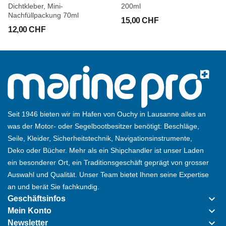
Dichtkleber, Mini-
200ml
Betriebstemperatur: -40 °C bis +90 °C
Nachfüllpackung 70ml
15,00 CHF
Verbrauch: 5 x 5 mm Fuge 10 m / Kartusche
12,00 CHF
Seit 1946 bieten wir im Hafen von Ouchy in Lausanne alles an
was der Motor- oder Segelbootbesitzer benötigt: Beschläge,
Seile, Kleider, Sicherheitstechnik, Navigationsinstrumente,
Deko oder Bücher. Mehr als ein Shipchandler ist unser Laden
ein besonderer Ort, ein Traditionsgeschäft geprägt von grosser
Auswahl und Qualität. Unser Team bietet Ihnen seine Expertise
an und berät Sie fachkundig.
keyboard_arrow_down
Geschäftsinfos
keyboard_arrow_down
Mein Konto
keyboard_arrow_down
Newsletter