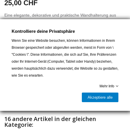
25,00 CHF
Eine elegante, dekorative und praktische Wandhalterung aus
poliertem Messing zum Aufhängen Ihrer Schlüssel,
Geschirrtücher oder anderer kleiner Accessoires.
Kontrolliere deine Privatsphäre
Maße: 160 x 70 mm
Wenn Sie eine Website besuchen, können Informationen in Ihrem
Browser gespeichert oder abgerufen werden, meist in Form von \
"Cookies \". Diese Informationen, die sich auf Sie, Ihre Präferenzen
oder Ihr Internet-Gerät (Computer, Tablet oder Handy) beziehen,
In den Warenkorb
werden hauptsächlich dazu verwendet, die Website so zu gestalten,
wie Sie es erwarten.

Lieferbar und im Laden erhältlich
Mehr Info
Teilen
Akzeptiere alle
16 andere Artikel in der gleichen
Kategorie: