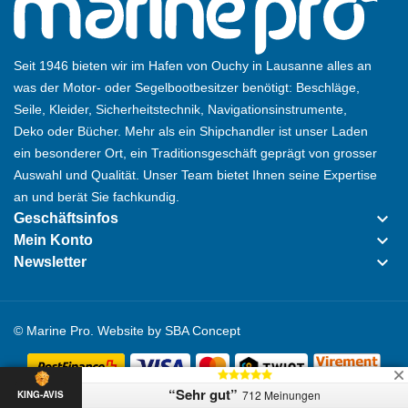
Seit 1946 bieten wir im Hafen von Ouchy in Lausanne alles an
was der Motor- oder Segelbootbesitzer benötigt: Beschläge,
Seile, Kleider, Sicherheitstechnik, Navigationsinstrumente,
Deko oder Bücher. Mehr als ein Shipchandler ist unser Laden
ein besonderer Ort, ein Traditionsgeschäft geprägt von grosser
Auswahl und Qualität. Unser Team bietet Ihnen seine Expertise
an und berät Sie fachkundig.
keyboard_arrow_down
Geschäftsinfos
keyboard_arrow_down
Mein Konto
keyboard_arrow_down
Newsletter
© Marine Pro. Website by
SBA Concept
“Sehr gut”
712 Meinungen
KING-AVIS