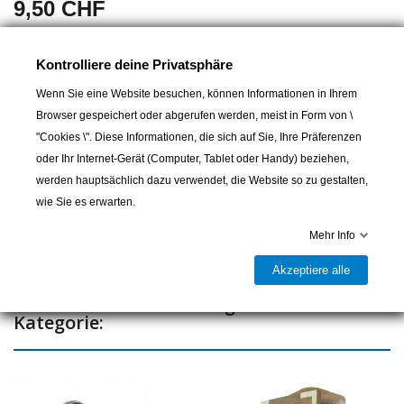
9,50 CHF
Dimensions 40 x 60 mm
Kontrolliere deine Privatsphäre
Wenn Sie eine Website besuchen, können Informationen in Ihrem
Browser gespeichert oder abgerufen werden, meist in Form von \
In den Warenkorb
"Cookies \". Diese Informationen, die sich auf Sie, Ihre Präferenzen
oder Ihr Internet-Gerät (Computer, Tablet oder Handy) beziehen,

Lieferbar und im Laden erhältlich
werden hauptsächlich dazu verwendet, die Website so zu gestalten,
wie Sie es erwarten.
Teilen
Mehr Info
Akzeptiere alle
16 andere Artikel in der gleichen
Kategorie: