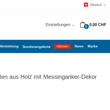
Deutsch
expand_more
Einstellungen
0,00 CHF
expand_more
0
 Vermietung
News
Marke
Sonderangebote
Aktionen
en aus Holz mit Messinganker-Dekor