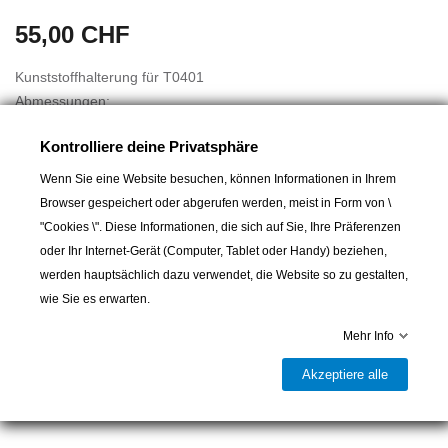
55,00 CHF
Kunststoffhalterung für T0401
Abmessungen:
188 X 291 X 47 mm
Kontrolliere deine Privatsphäre
Abstand zwischen den Löchern:
Wenn Sie eine Website besuchen, können Informationen in Ihrem
Höhe: 125 mm
Browser gespeichert oder abgerufen werden, meist in Form von \
Breite: 95 mm
"Cookies \". Diese Informationen, die sich auf Sie, Ihre Präferenzen
oder Ihr Internet-Gerät (Computer, Tablet oder Handy) beziehen,
werden hauptsächlich dazu verwendet, die Website so zu gestalten,
wie Sie es erwarten.
In den Warenkorb
Mehr Info

Letzter Artikel auf Lager
Akzeptiere alle
Teilen