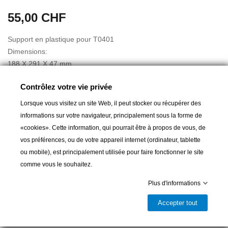
55,00 CHF
Support en plastique pour T0401
Dimensions:
188 X 291 X 47 mm
Contrôlez votre vie privée
Entraxe des trous:
Hauteur: 125 mm
Lorsque vous visitez un site Web, il peut stocker ou récupérer des
Largeur: 95 mm
informations sur votre navigateur, principalement sous la forme de
«cookies». Cette information, qui pourrait être à propos de vous, de
vos préférences, ou de votre appareil internet (ordinateur, tablette
ou mobile), est principalement utilisée pour faire fonctionner le site
Ajouter au panier
comme vous le souhaitez.
Plus d'informations

Dernier article en stock
Accepter tout
Partager