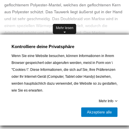
geflochtenem Polyester-Mantel, welches den geflochtenen Kern
aus Polyester schützt. Das Tauwerk liegt äußerst gut in der Hand
und ist sehr geschmeidig. Das Doublebraid von Marlow wird in
einem speziellen Wärmeprozess behandelt, wodurch die
Mehr lesen
Arbeitslast erhöht und Reck minimiert wird. Das Marlow
Doublebraid ist für die meisten Anwendungen geeignet,
Kontrolliere deine Privatsphäre
besonders für Cruising Groß- und Genuaschot. Gut zu spleißen.
Wenn Sie eine Website besuchen, können Informationen in Ihrem
Ø 10mm
Browser gespeichert oder abgerufen werden, meist in Form von \
A partir de :
1,90 CHF
Bruchlast 3690 KG
"Cookies \". Diese Informationen, die sich auf Sie, Ihre Präferenzen
Gewicht 7.47 KG/100m
oder Ihr Internet-Gerät (Computer, Tablet oder Handy) beziehen,
werden hauptsächlich dazu verwendet, die Website so zu gestalten,
In den Warenkorb
wie Sie es erwarten.
Mehr Info

Lieferbar und im Laden erhältlich
Akzeptiere alle
Teilen