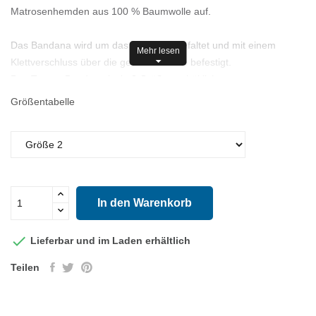
Matrosenhemden aus 100 % Baumwolle auf.
Das Bandana wird um das Halsband gefaltet und mit einem
Mehr lesen
Klettverschluss über die gesamte Breite befestigt.
Das Toutou-Bandana ist in 2 Größen erhältlich:
Größe 1: 22 cm breit und 16 cm hoch.
Größentabelle
Größe 2: 27 cm breit und 22 cm hoch.
Maschinenwäsche bei 30 °C im Schonwaschgang.
Nicht im Wäschetrockner trocknen.
Vor Gebrauch waschen.
In den Warenkorb

Lieferbar und im Laden erhältlich
Teilen