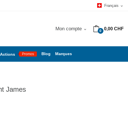
Français
expand_more
Mon compte
0,00 CHF
expand_more
0
Blog
Marques
Actions
Promos
nt James