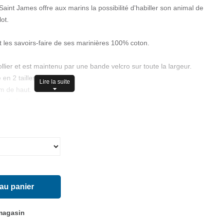
Saint James offre aux marins la possibilité d'habiller son animal de
ot.
 les savoirs-faire de ses marinières 100% coton.
llier et est maintenu par une bande velcro sur toute la largeur.
en 2 tailles:
Lire la suite
cm de haut.
cm de haut.
e délicat.
 au panier
 magasin