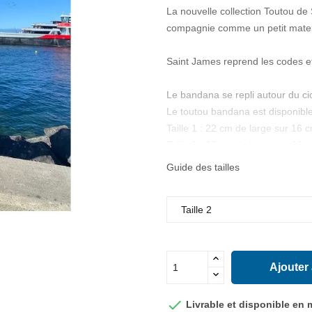
La nouvelle collection Toutou de 
compagnie comme un petit matel
Saint James reprend les codes et
Le bandana se repli autour du cio
Le toutou bandana est disponible 
Taille 1 : 22 cm de large sur 16 
Taille 2 : 27 cm de large sur 22 
Guide des tailles
Lavage en machine à 30° sur cycl
Pas de séchage en tambour.
Laver avant utilisation.
Ajouter

Livrable et disponible en