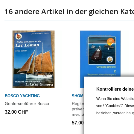
16 andere Artikel in der gleichen Kat
Kontrolliere dein
BOSCO YACHTING
SHOM
Wenn Sie eine Website
Genferseeführer Bosco
Règlement international pour
von \ "Cookies \". Dies
prévenir les abordages en
32,00 CHF
beziehen, werden haupt
mer, SHOM 2
57,00 CHF