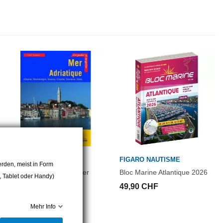
um Golfe du Fos fahren. Wenn Sie über die Petit Rhône
ührer Nr. 7, die erste Ausfahrt in Graus du Rois zu erreichen.
t nicht mehr schiffbar und seine Aufnahme in den Reiseführer ist
den sich die oeberreste einer Schifffahrtsroute, die vor 2000 Jahren
urde. Das gibt zu denken!
VAGNON
FIGARO NAUTISME
rden, meist in Form
Guide Imray Vagnon, Mer
Bloc Marine Atlantique 2026
r, Tablet oder Handy)
Adriatique
49,90 CHF
99,00 CHF
Mehr Info