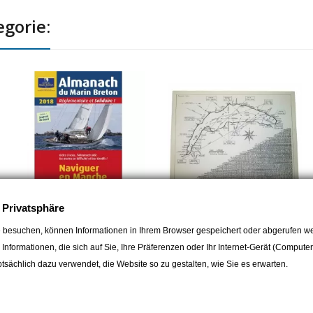
Canal Saint-Louis nehmen und z
hinausfahren, hilft Ihnen unser F
egorie:
Der Kanal von Arles nach Bouc is
eher anekdotisch. Aber hier befin
von Kaiser Marius eingerichtet w
e Privatsphäre
OEUVRE DU MARIN BRETON
MARINE PRO
 besuchen, können Informationen in Ihrem Browser gespeichert oder abgerufen we
L'Almanach du Marin Breton
Genfersee Windkarte 1967
e Informationen, die sich auf Sie, Ihre Präferenzen oder Ihr Internet-Gerät (Compute
2018 - Naviguer en Manche
9,00 CHF
sächlich dazu verwendet, die Website so zu gestalten, wie Sie es erwarten.
et Altlantique
3,00 CHF