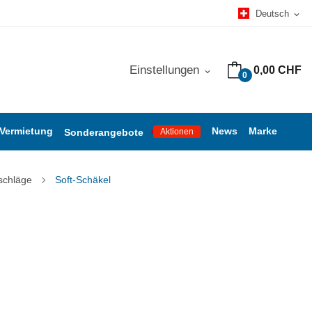
Deutsch
expand_more
Einstellungen
0,00 CHF
expand_more
0
 Vermietung
News
Marke
Sonderangebote
Aktionen
schläge
Soft-Schäkel