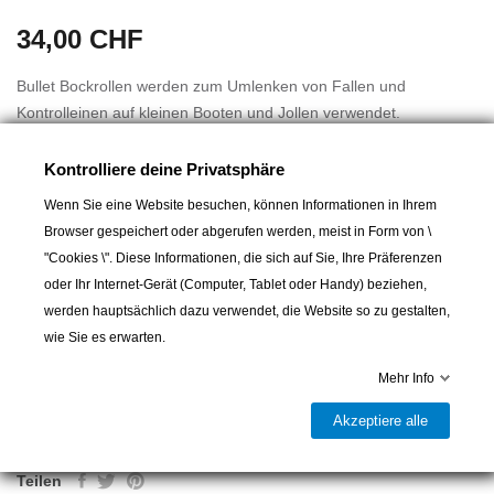
34,00 CHF
Bullet Bockrollen werden zum Umlenken von Fallen und
Kontrolleinen auf kleinen Booten und Jollen verwendet.
Kugellager, Scheiben und Seitenwangenn sind UV-stabilisiert und
Kontrolliere deine Privatsphäre
damit besonders langlebig.
Wenn Sie eine Website besuchen, können Informationen in Ihrem
Browser gespeichert oder abgerufen werden, meist in Form von \
Die Seitenplatten aus rostfreiem 316 Stahl tragen die Last und
Mehr lesen
"Cookies \". Diese Informationen, die sich auf Sie, Ihre Präferenzen
sorgen für hohe Arbeitslast.
oder Ihr Internet-Gerät (Computer, Tablet oder Handy) beziehen,
werden hauptsächlich dazu verwendet, die Website so zu gestalten,
Freilaufende Delrin Kugellager sorgen für minimale Reibung.
wie Sie es erwarten.
BESONDERE MERKMALE
In den Warenkorb
Mehr Info
Scheiben Ø: 29 mm
Akzeptiere alle
Länge: 38 mm

Letzter Artikel auf Lager
Gewicht: 43 mm
Teilen
Max. Leinen Ø: 8 mm