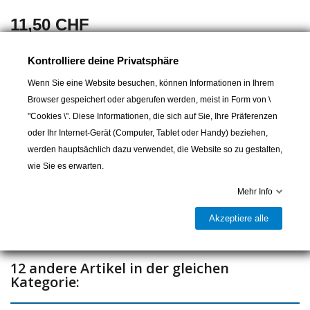
11,50 CHF
Aus rostfreiem Stahl mit geschlossenem Steg aus schwarzem
Kontrolliere deine Privatsphäre
Aluminium.
Wenn Sie eine Website besuchen, können Informationen in Ihrem
Browser gespeichert oder abgerufen werden, meist in Form von \
"Cookies \". Diese Informationen, die sich auf Sie, Ihre Präferenzen
In den Warenkorb
oder Ihr Internet-Gerät (Computer, Tablet oder Handy) beziehen,
werden hauptsächlich dazu verwendet, die Website so zu gestalten,
wie Sie es erwarten.

Letzter Artikel auf Lager
Mehr Info
Teilen
Akzeptiere alle
12 andere Artikel in der gleichen
Kategorie: