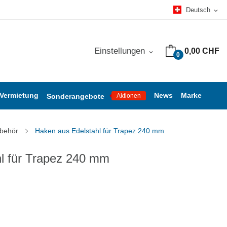
Deutsch
expand_more
Einstellungen
0,00 CHF
expand_more
0
 Vermietung
News
Marke
Sonderangebote
Aktionen
behör
Haken aus Edelstahl für Trapez 240 mm
l für Trapez 240 mm