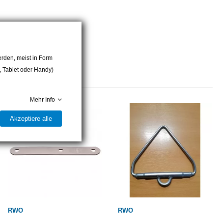
rden, meist in Form
r, Tablet oder Handy)
Mehr Info
Akzeptiere alle
RWO
RWO