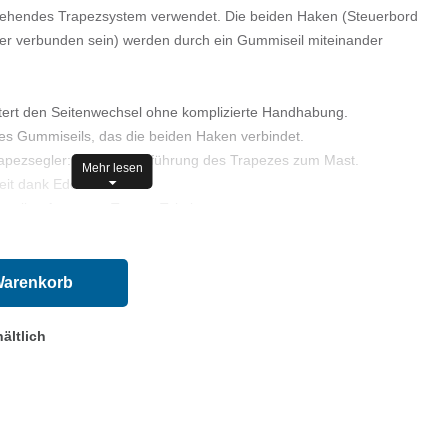
hgehendes Trapezsystem verwendet. Die beiden Haken (Steuerbord
r verbunden sein) werden durch ein Gummiseil miteinander
tert den Seitenwechsel ohne komplizierte Handhabung.
s Gummiseils, das die beiden Haken verbindet.
rapezsegler: sanfte Rückführung des Trapezes zum Mast.
Mehr lesen
it dank Edelstahl 316.
n allen Arten von Trapez-Takelagen.
______________
 und Backbordhaken mit einem Gummiseil mit einem Durchmesser
Warenkorb
 gespannt ist, um den automatischen Rückzug zu gewährleisten.
n Zustand des Gummiseils und der Haken, um die Sicherheit des
ältlich