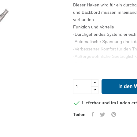
Dieser Haken wird für ein durc
und Backbord müssen miteinande
verbunden.
Funktion und Vorteile
-Durchgehendes System: erleich
-Automatische Spannung dank de
-Verbesserter Komfort für den T
-Außergewöhnliche Seetauglichke
-Einfache und sichere Montage a
__________________________
Anwendungshinweise
-Verbinden Sie den Steuerbord-
In den 
von 6 bis 8 mm, das ausreichend
-oeberprüfen Sie regelmäßig de

Lieferbar und im Laden erh
Systems zu gewährleisten.
Teilen