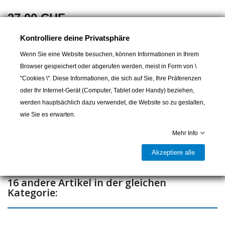
27,00 CHF
Kontrolliere deine Privatsphäre
Einlassgriff Messing 60mm RUND
Wenn Sie eine Website besuchen, können Informationen in Ihrem
Browser gespeichert oder abgerufen werden, meist in Form von \
"Cookies \". Diese Informationen, die sich auf Sie, Ihre Präferenzen
In den Warenkorb
oder Ihr Internet-Gerät (Computer, Tablet oder Handy) beziehen,
werden hauptsächlich dazu verwendet, die Website so zu gestalten,

Lieferbar und im Laden erhältlich
wie Sie es erwarten.
Teilen
Mehr Info
Akzeptiere alle
16 andere Artikel in der gleichen
Kategorie: