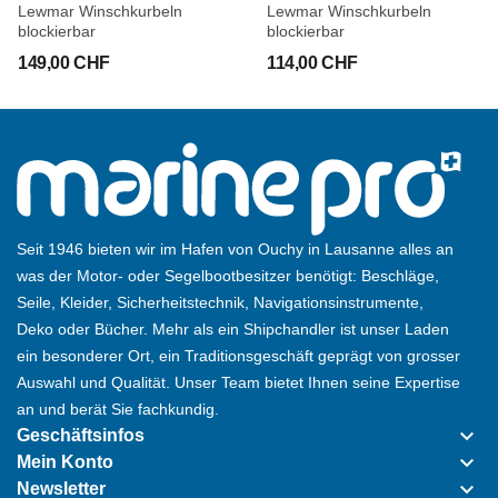
Lewmar Winschkurbeln
Lewmar Winschkurbeln
blockierbar
blockierbar
149,00 CHF
114,00 CHF
Seit 1946 bieten wir im Hafen von Ouchy in Lausanne alles an
was der Motor- oder Segelbootbesitzer benötigt: Beschläge,
Seile, Kleider, Sicherheitstechnik, Navigationsinstrumente,
Deko oder Bücher. Mehr als ein Shipchandler ist unser Laden
ein besonderer Ort, ein Traditionsgeschäft geprägt von grosser
Auswahl und Qualität. Unser Team bietet Ihnen seine Expertise
an und berät Sie fachkundig.
keyboard_arrow_down
Geschäftsinfos
keyboard_arrow_down
Mein Konto
keyboard_arrow_down
Newsletter