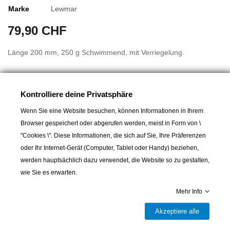
Marke
Lewmar
79,90 CHF
Länge 200 mm, 250 g Schwimmend, mit Verriegelung.
Ideal für Familienkreuzfahrten, da die Kurbeln aus
Verbundwerkstoff schwimmfähig sind.
Kontrolliere deine Privatsphäre
Die Kurbeln werden aus den besten Materialien hergestellt und
Wenn Sie eine Website besuchen, können Informationen in Ihrem
sind so konstruiert, dass sie den harten Bedingungen auf See
Browser gespeichert oder abgerufen werden, meist in Form von \
standhalten.
"Cookies \". Diese Informationen, die sich auf Sie, Ihre Präferenzen
oder Ihr Internet-Gerät (Computer, Tablet oder Handy) beziehen,
werden hauptsächlich dazu verwendet, die Website so zu gestalten,
wie Sie es erwarten.
Mehr Info
In den Warenkorb
Akzeptiere alle