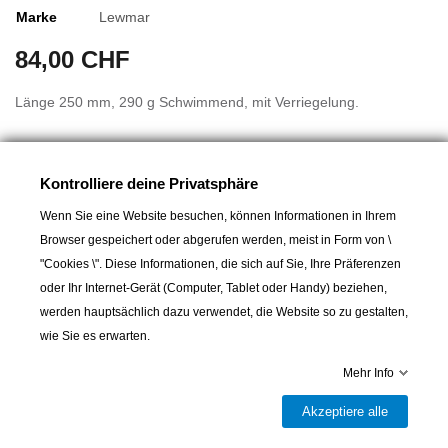
Marke
Lewmar
84,00 CHF
Länge 250 mm, 290 g Schwimmend, mit Verriegelung.
Ideal für Familienkreuzfahrten, da die Kurbeln aus
Verbundwerkstoff schwimmfähig sind.
Kontrolliere deine Privatsphäre
Die Kurbeln werden aus den besten Materialien hergestellt und
Wenn Sie eine Website besuchen, können Informationen in Ihrem
sind so konstruiert, dass sie den harten Bedingungen auf See
Browser gespeichert oder abgerufen werden, meist in Form von \
standhalten.
"Cookies \". Diese Informationen, die sich auf Sie, Ihre Präferenzen
oder Ihr Internet-Gerät (Computer, Tablet oder Handy) beziehen,
werden hauptsächlich dazu verwendet, die Website so zu gestalten,
wie Sie es erwarten.
Mehr Info
In den Warenkorb
Akzeptiere alle