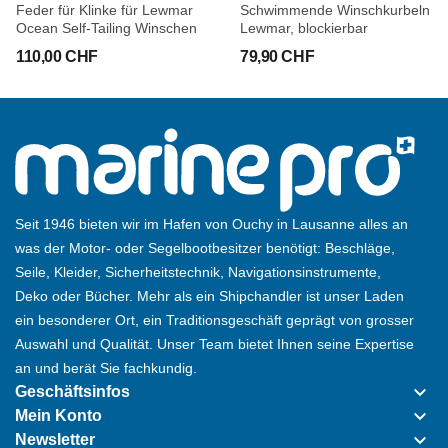
Feder für Klinke für Lewmar
Schwimmende Winschkurbeln
Ocean Self-Tailing Winschen
Lewmar, blockierbar
110,00 CHF
79,90 CHF
Seit 1946 bieten wir im Hafen von Ouchy in Lausanne alles an
was der Motor- oder Segelbootbesitzer benötigt: Beschläge,
Seile, Kleider, Sicherheitstechnik, Navigationsinstrumente,
Deko oder Bücher. Mehr als ein Shipchandler ist unser Laden
ein besonderer Ort, ein Traditionsgeschäft geprägt von grosser
Auswahl und Qualität. Unser Team bietet Ihnen seine Expertise
an und berät Sie fachkundig.
keyboard_arrow_down
Geschäftsinfos
keyboard_arrow_down
Mein Konto
keyboard_arrow_down
Newsletter