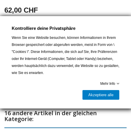
62,00 CHF
Wasserski-Haken aus Edelstahl, mit 2 Bolzen. Komplett mit
Kontrolliere deine Privatsphäre
Unterlegscheiben und Muttern
Wenn Sie eine Website besuchen, können Informationen in Ihrem
Browser gespeichert oder abgerufen werden, meist in Form von \
"Cookies \". Diese Informationen, die sich auf Sie, Ihre Präferenzen
In den Warenkorb
oder Ihr Internet-Gerät (Computer, Tablet oder Handy) beziehen,
werden hauptsächlich dazu verwendet, die Website so zu gestalten,

Lieferbar und im Laden erhältlich
wie Sie es erwarten.
Teilen
Mehr Info
Akzeptiere alle
16 andere Artikel in der gleichen
Kategorie: