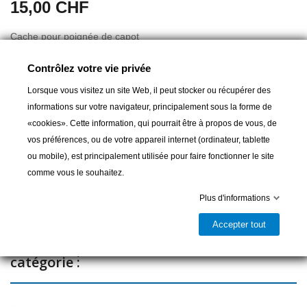
15,00 CHF
Cache pour poignée de capot
Pièces de rechange pour capots Low Profile et Medium Profile
Contrôlez votre vie privée
Lorsque vous visitez un site Web, il peut stocker ou récupérer des
informations sur votre navigateur, principalement sous la forme de
Ajouter au panier
«cookies». Cette information, qui pourrait être à propos de vous, de
vos préférences, ou de votre appareil internet (ordinateur, tablette

Livrable et disponible en magasin
ou mobile), est principalement utilisée pour faire fonctionner le site
comme vous le souhaitez.
Partager
Plus d'informations
Accepter tout
12 autres produits dans la même
catégorie :