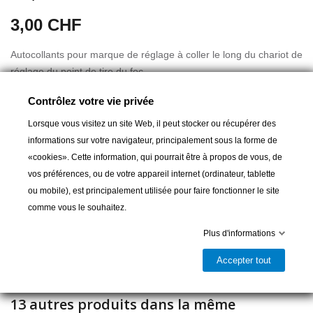
3,00 CHF
Autocollants pour marque de réglage à coller le long du chariot de
réglage du point de tire du foc.
Facilite le réglage des voiles d'avant après le virement de bord.
Contrôlez votre vie privée
Gradué de 0 à 10.
Lorsque vous visitez un site Web, il peut stocker ou récupérer des
informations sur votre navigateur, principalement sous la forme de
«cookies». Cette information, qui pourrait être à propos de vous, de
Ajouter au panier
vos préférences, ou de votre appareil internet (ordinateur, tablette
ou mobile), est principalement utilisée pour faire fonctionner le site

Livrable et disponible en magasin
comme vous le souhaitez.
Partager
Plus d'informations
Accepter tout
13 autres produits dans la même