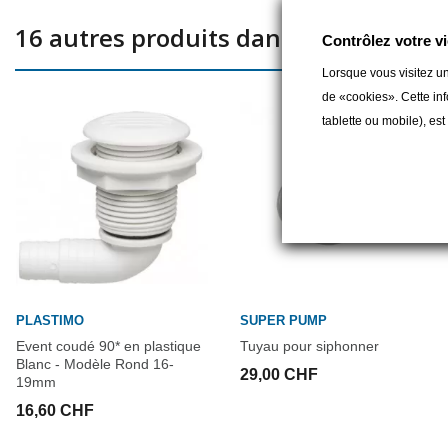
16 autres produits dans la même caté
Contrôlez votre vi
Lorsque vous visitez un
de «cookies». Cette inf
tablette ou mobile), es
PLASTIMO
SUPER PUMP
Event coudé 90* en plastique
Tuyau pour siphonner
Blanc - Modèle Rond 16-
29,00 CHF
19mm
16,60 CHF