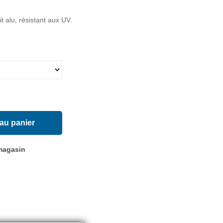
t alu, résistant aux UV.
 au panier
 magasin