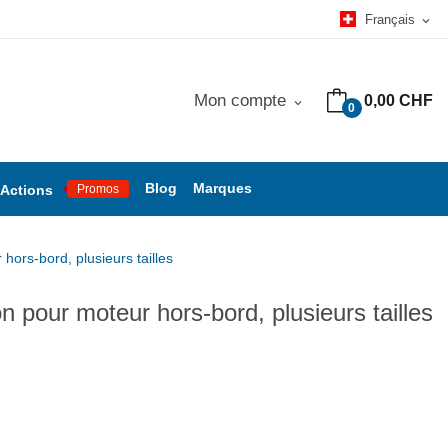
Français
expand_more
Mon compte
0,00 CHF
expand_more
0
Blog
Marques
Actions
Promos
hors-bord, plusieurs tailles
n pour moteur hors-bord, plusieurs tailles