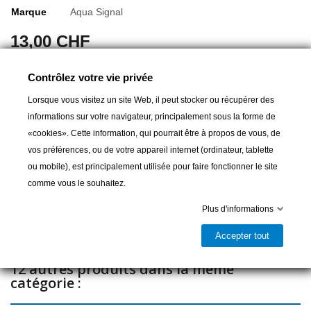
Marque
Aqua Signal
13,00 CHF
Ampoule BA9s 12V 5W halogène pour série AS21 00000
Contrôlez votre vie privée
Lorsque vous visitez un site Web, il peut stocker ou récupérer des
informations sur votre navigateur, principalement sous la forme de
Ajouter au panier
«cookies». Cette information, qui pourrait être à propos de vous, de
vos préférences, ou de votre appareil internet (ordinateur, tablette
ou mobile), est principalement utilisée pour faire fonctionner le site

Livrable et disponible en magasin
comme vous le souhaitez.
Partager
Plus d'informations
Accepter tout
12 autres produits dans la même
catégorie :