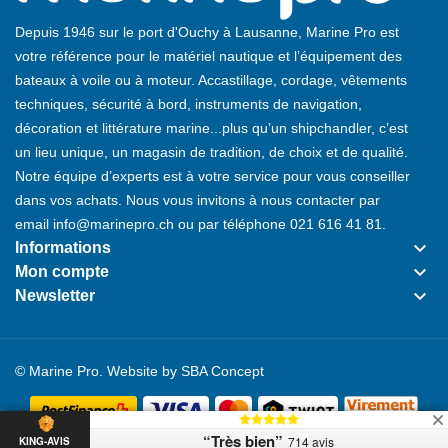
Depuis 1946 sur le port d'Ouchy à Lausanne, Marine Pro est
votre référence pour le matériel nautique et l’équipement des
bateaux à voile ou à moteur. Accastillage, cordage, vêtements
techniques, sécurité à bord, instruments de navigation,
décoration et littérature marine...plus qu’un shipchandler, c’est
un lieu unique, un magasin de tradition, de choix et de qualité.
Notre équipe d’experts est à votre service pour vous conseiller
dans vos achats. Nous vous invitons à nous contacter par
email
info@marinepro.ch
ou par téléphone
021 616 41 81
.
keyboard_arrow_down
Informations
keyboard_arrow_down
Mon compte
keyboard_arrow_down
Newsletter
© Marine Pro. Website by
SBA Concept
“Très bien”
714 avis
KING-AVIS