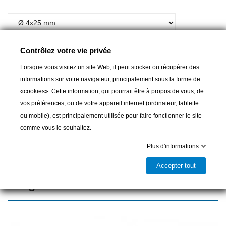
A partir de :
6,00 CHF
Contrôlez votre vie privée
Lorsque vous visitez un site Web, il peut stocker ou récupérer des
Ajouter au panier
informations sur votre navigateur, principalement sous la forme de
«cookies». Cette information, qui pourrait être à propos de vous, de

Livrable et disponible en magasin
vos préférences, ou de votre appareil internet (ordinateur, tablette
ou mobile), est principalement utilisée pour faire fonctionner le site
Partager
comme vous le souhaitez.
Plus d'informations
Accepter tout
16 autres produits dans la même
catégorie :