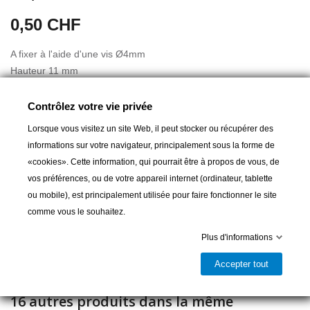
0,50 CHF
A fixer à l'aide d'une vis Ø4mm
Hauteur 11 mm
Convenant à des tendeurs de bâche jusqu'à un diamètre de 6
mm
Contrôlez votre vie privée
Lorsque vous visitez un site Web, il peut stocker ou récupérer des
informations sur votre navigateur, principalement sous la forme de
«cookies». Cette information, qui pourrait être à propos de vous, de
Ajouter au panier
vos préférences, ou de votre appareil internet (ordinateur, tablette
ou mobile), est principalement utilisée pour faire fonctionner le site

Livrable et disponible en magasin
comme vous le souhaitez.
Partager
Plus d'informations
Accepter tout
16 autres produits dans la même