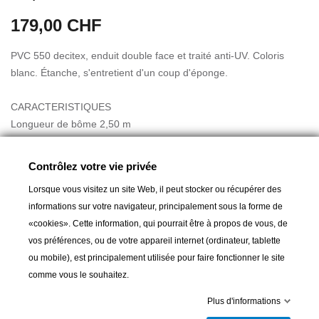
179,00 CHF
PVC 550 decitex, enduit double face et traité anti-UV. Coloris
blanc. Étanche, s'entretient d'un coup d'éponge.
CARACTERISTIQUES
Longueur de bôme 2,50 m
Hauteur maxi côté mât 1,05 m
Fermeture rapide des rabats par sangle et boucle à clip.
Lire la suite
Contrôlez votre vie privée
Fermeture sous bôme par sandow et crochets plastique.
Lorsque vous visitez un site Web, il peut stocker ou récupérer des
Livrée avec sac de rangement 100 % polyester, fermeture par
informations sur votre navigateur, principalement sous la forme de
garcette.
«cookies». Cette information, qui pourrait être à propos de vous, de
Poids : 350 g/m2.
vos préférences, ou de votre appareil internet (ordinateur, tablette
Coutures polyester communes aux 2 versions. OEillets inox, zip
A partir de :
179,00 CHF
ou mobile), est principalement utilisée pour faire fonctionner le site
qualité marine.
comme vous le souhaitez.
Plus d'informations
Ajouter au panier